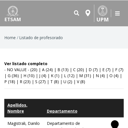
UPM
ETSAM
Breadcrumb
Home
Listado de profesorado
Ver listado completo
- NO VALUE -
(20)
|
A
(24)
|
B
(13)
|
C
(20)
|
D
(7)
|
E
(7)
|
F
(7)
|
G
(36)
|
H
(10)
|
J
(4)
|
K
(1)
|
L
(12)
|
M
(31)
|
N
(4)
|
O
(4)
|
P
(18)
|
R
(23)
|
S
(27)
|
T
(8)
|
U
(2)
|
V
(8)
Apellidos,
Nombre
Departamento
Magistrali, Danilo
Departamento de